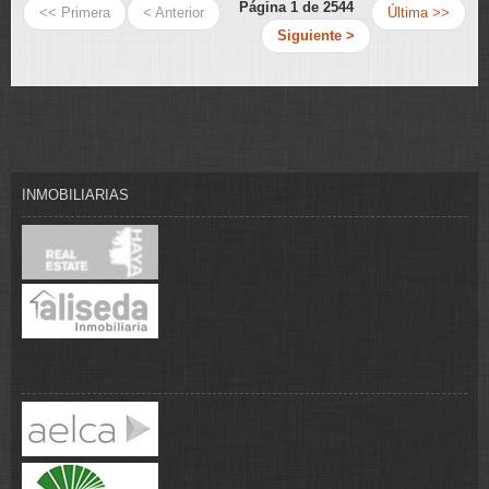
Página 1 de 2544
<< Primera
< Anterior
Última >>
Siguiente >
INMOBILIARIAS