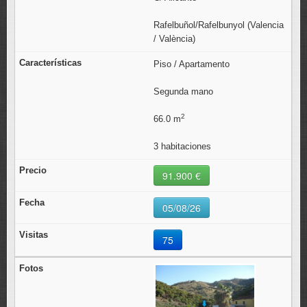
Rafelbuñol/Rafelbunyol (Valencia
/ València)
Piso / Apartamento
Segunda mano
2
66.0 m
3 habitaciones
91.900 €
05/08/26
75