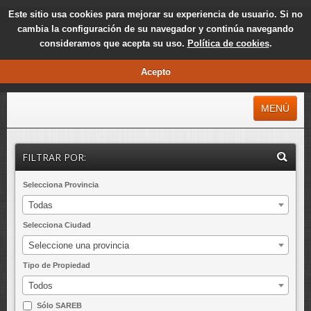
Este sitio usa cookies para mejorar su experiencia de usuario. Si no
cambia la configuración de su navegador y continúa navegando
consideramos que acepta su uso.
Política de cookies
.
Acepto
MENÚ
INICIO
FILTRAR POR:
MÁS CONSULTADAS
Selecciona Provincia
MÁS REBAJADAS
Todas
ÚLTIMAS INCORPORADAS
Selecciona Ciudad
EXCLUSIVAS
Seleccione una provincia
SAREB
Tipo de Propiedad
Todos
NOTICIAS
Sólo SAREB