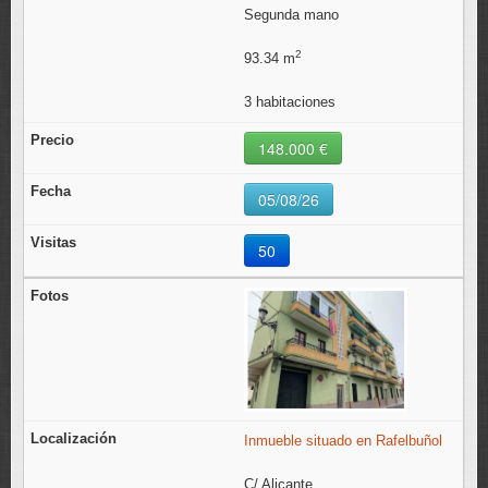
Segunda mano
2
93.34 m
3 habitaciones
148.000 €
05/08/26
50
Inmueble situado en Rafelbuñol
C/ Alicante