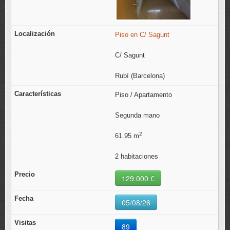
Piso en C/ Sagunt
C/ Sagunt
Rubí (Barcelona)
Piso / Apartamento
Segunda mano
2
61.95 m
2 habitaciones
129.000 €
05/08/26
89