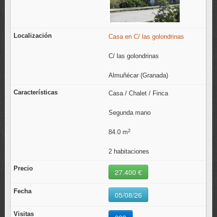
Casa en C/ las golondrinas
C/ las golondrinas
Almuñécar (Granada)
Casa / Chalet / Finca
Segunda mano
2
84.0 m
2 habitaciones
27.400 €
05/08/26