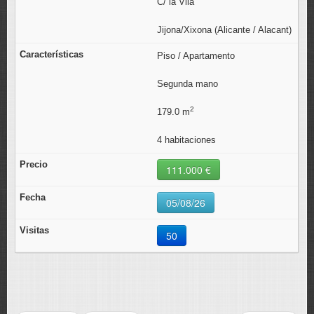
C/ la Vila
Jijona/Xixona (Alicante / Alacant)
Piso / Apartamento
Segunda mano
2
179.0 m
4 habitaciones
111.000 €
05/08/26
50