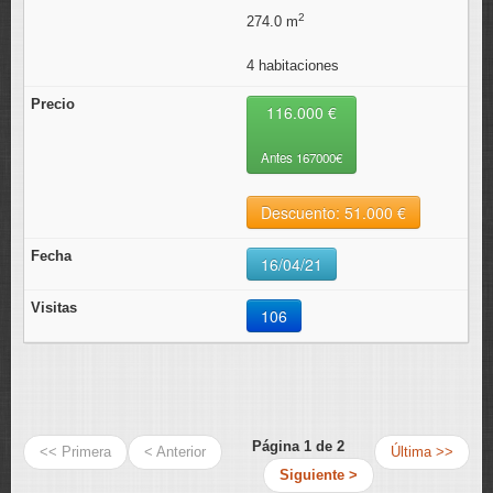
2
274.0 m
4 habitaciones
116.000 €
Antes 167000€
Descuento: 51.000 €
16/04/21
106
Página 1 de 2
<< Primera
< Anterior
Última >>
Siguiente >