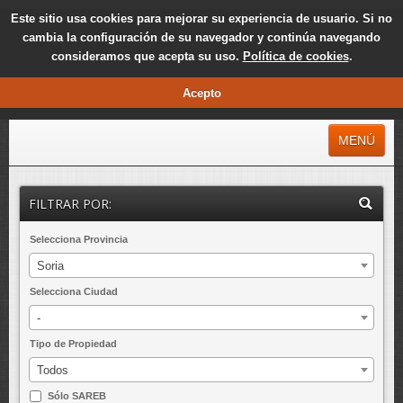
Este sitio usa cookies para mejorar su experiencia de usuario. Si no
cambia la configuración de su navegador y continúa navegando
consideramos que acepta su uso.
Política de cookies
.
Acepto
MENÚ
INICIO
FILTRAR POR:
MÁS CONSULTADAS
Selecciona Provincia
MÁS REBAJADAS
Soria
ÚLTIMAS INCORPORADAS
Selecciona Ciudad
EXCLUSIVAS
-
SAREB
Tipo de Propiedad
Todos
NOTICIAS
Sólo SAREB