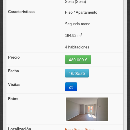
Soria (Soria)
Piso / Apartamento
Segunda mano
2
194.93 m
4 habitaciones
480.000 €
16/05/25
23
Piso Soria, Soria