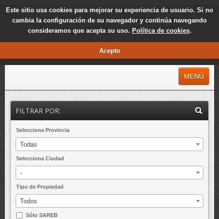
Este sitio usa cookies para mejorar su experiencia de usuario. Si no
cambia la configuración de su navegador y continúa navegando
consideramos que acepta su uso.
Política de cookies
.
Acepto
MENÚ
INICIO
FILTRAR POR:
MÁS CONSULTADAS
Selecciona Provincia
MÁS REBAJADAS
Todas
ÚLTIMAS INCORPORADAS
Selecciona Ciudad
EXCLUSIVAS
-
SAREB
Tipo de Propiedad
Todos
NOTICIAS
Sólo SAREB