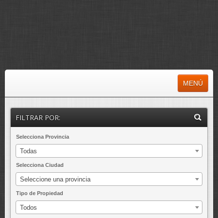
MENÚ
INICIO
FILTRAR POR:
MÁS CONSULTADAS
Selecciona Provincia
MÁS REBAJADAS
Todas
ÚLTIMAS INCORPORADAS
Selecciona Ciudad
EXCLUSIVAS
Seleccione una provincia
SAREB
Tipo de Propiedad
Todos
NOTICIAS